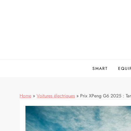
Skip
to
content
SMART
EQUI
Home
»
Voitures électriques
»
Prix XPeng G6 2025 : Tari