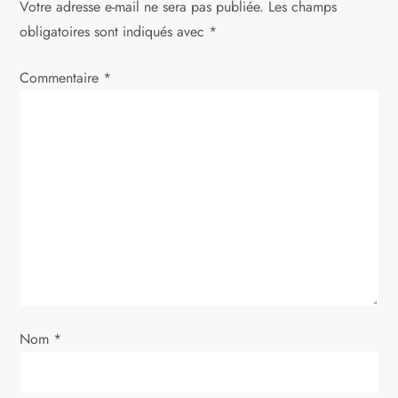
Votre adresse e-mail ne sera pas publiée.
Les champs
a
obligatoires sont indiqués avec
*
t
Commentaire
*
i
o
n
d
e
l
Nom
*
’