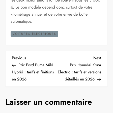
les deux motorisations tombe souvent sous les 3 000
€. Le bon modèle dépend donc surtout de votre
kilométrage annuel et de votre envie de boîte
automatique.
VOITURES ÉLECTRIQUES
N
Previous
Next
Previous
Next
Post
Post
Prix Ford Puma Mild
Prix Hyundai Kona
a
Hybrid : tarifs et finitions
Electric : tarifs et versions
en 2026
détaillés en 2026
v
i
Laisser un commentaire
g