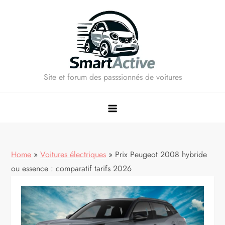
Skip
to
content
Site et forum des passsionnés de voitures
Home
»
Voitures électriques
»
Prix Peugeot 2008 hybride
ou essence : comparatif tarifs 2026