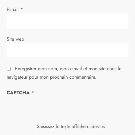
a
E-mail
*
r
t
i
Site web
c
l
Enregistrer mon nom, mon e-mail et mon site dans le
navigateur pour mon prochain commentaire.
e
CAPTCHA
*
Saisissez le texte affiché ci-dessus: