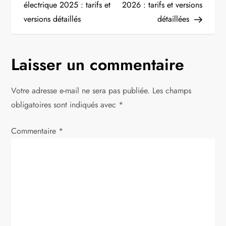
a
électrique 2025 : tarifs et
2026 : tarifs et versions
versions détaillés
détaillées
v
i
Laisser un commentaire
g
Votre adresse e-mail ne sera pas publiée.
Les champs
a
obligatoires sont indiqués avec
*
t
Commentaire
*
i
o
n
d