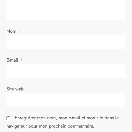
e
l
Nom
*
’
a
E-mail
*
r
t
i
Site web
c
l
Enregistrer mon nom, mon e-mail et mon site dans le
navigateur pour mon prochain commentaire.