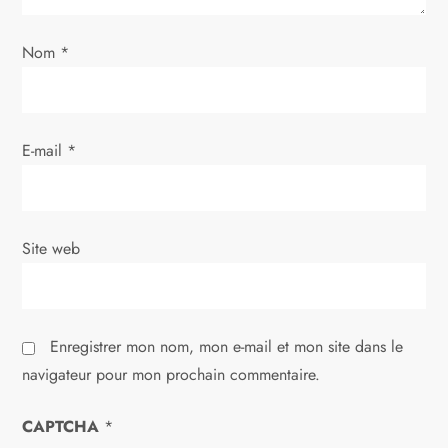
’
Nom
*
a
r
E-mail
*
t
i
Site web
c
l
Enregistrer mon nom, mon e-mail et mon site dans le
e
navigateur pour mon prochain commentaire.
CAPTCHA
*