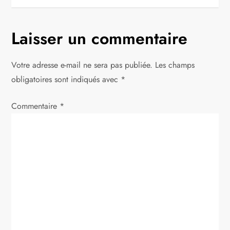
i
g
Laisser un commentaire
a
Votre adresse e-mail ne sera pas publiée.
Les champs
t
obligatoires sont indiqués avec
*
i
Commentaire
*
o
n
d
e
l