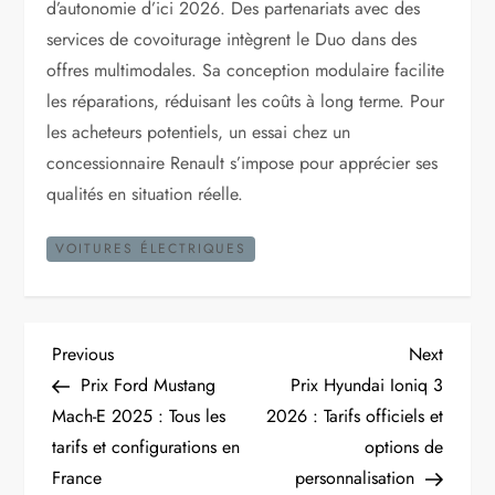
d’autonomie d’ici 2026. Des partenariats avec des
services de covoiturage intègrent le Duo dans des
offres multimodales. Sa conception modulaire facilite
les réparations, réduisant les coûts à long terme. Pour
les acheteurs potentiels, un essai chez un
concessionnaire Renault s’impose pour apprécier ses
qualités en situation réelle.
VOITURES ÉLECTRIQUES
N
Previous
Next
Previous
Next
Post
Post
Prix Ford Mustang
Prix Hyundai Ioniq 3
a
Mach-E 2025 : Tous les
2026 : Tarifs officiels et
tarifs et configurations en
options de
v
France
personnalisation