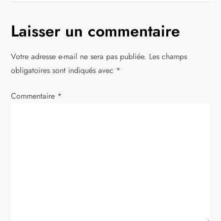
g
Laisser un commentaire
a
t
Votre adresse e-mail ne sera pas publiée.
Les champs
obligatoires sont indiqués avec
*
i
Commentaire
*
o
n
d
e
l