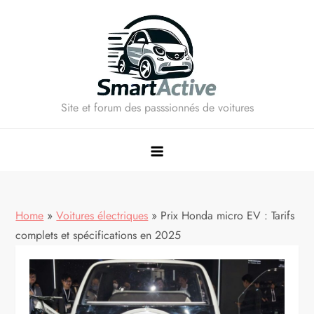
Skip
to
content
Site et forum des passsionnés de voitures
Home
»
Voitures électriques
»
Prix Honda micro EV : Tarifs
complets et spécifications en 2025