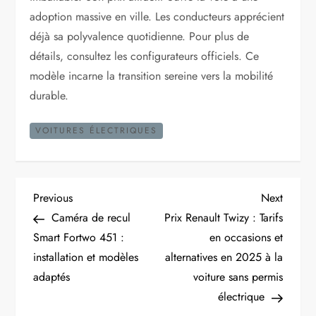
adoption massive en ville. Les conducteurs apprécient
déjà sa polyvalence quotidienne. Pour plus de
détails, consultez les configurateurs officiels. Ce
modèle incarne la transition sereine vers la mobilité
durable.
VOITURES ÉLECTRIQUES
N
Previous
Next
Previous
Next
Post
Post
Caméra de recul
Prix Renault Twizy : Tarifs
a
Smart Fortwo 451 :
en occasions et
installation et modèles
alternatives en 2025 à la
v
adaptés
voiture sans permis
i
électrique