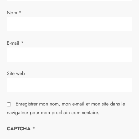
’
a
Nom
*
r
t
E-mail
*
i
c
Site web
l
e
Enregistrer mon nom, mon e-mail et mon site dans le
navigateur pour mon prochain commentaire.
CAPTCHA
*