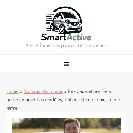
Skip
to
content
Site et forum des passsionnés de voitures
Home
»
Voitures électriques
»
Prix des voitures Tesla :
guide complet des modèles, options et économies à long
terme