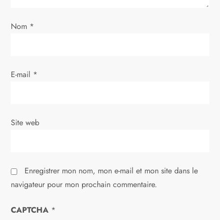
’
Nom
*
a
r
E-mail
*
t
i
Site web
c
l
Enregistrer mon nom, mon e-mail et mon site dans le
e
navigateur pour mon prochain commentaire.
CAPTCHA
*