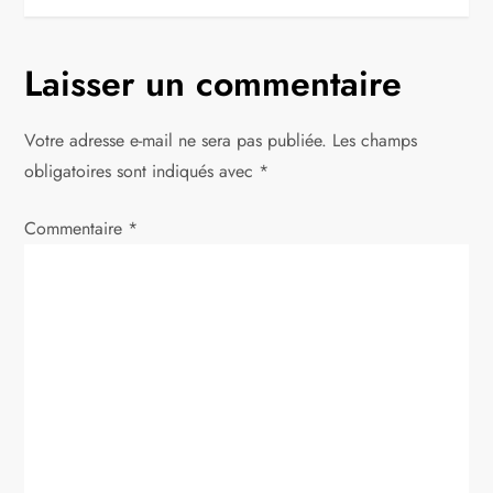
i
g
Laisser un commentaire
a
Votre adresse e-mail ne sera pas publiée.
Les champs
t
obligatoires sont indiqués avec
*
i
Commentaire
*
o
n
d
e
l