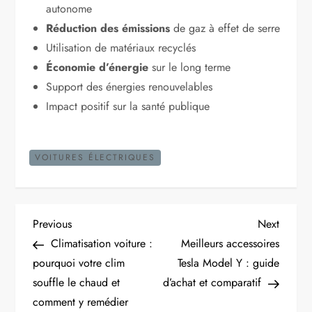
autonome
Réduction des émissions
de gaz à effet de serre
Utilisation de matériaux recyclés
Économie d’énergie
sur le long terme
Support des énergies renouvelables
Impact positif sur la santé publique
VOITURES ÉLECTRIQUES
N
Previous
Next
Previous
Next
Post
Post
Climatisation voiture :
Meilleurs accessoires
a
pourquoi votre clim
Tesla Model Y : guide
souffle le chaud et
d’achat et comparatif
v
comment y remédier