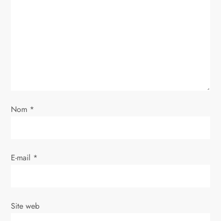
n
d
e
l
’
Nom
*
a
r
E-mail
*
t
i
Site web