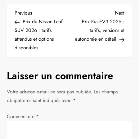
N
Previous
Next
Previous
Next
Post
Post
Prix du Nissan Leaf
Prix Kia EV3 2026 :
a
SUV 2026 : tarifs
tarifs, versions et
attendus et options
autonomie en détail
v
disponibles
i
g
Laisser un commentaire
a
Votre adresse e-mail ne sera pas publiée.
Les champs
t
obligatoires sont indiqués avec
*
i
Commentaire
*
o