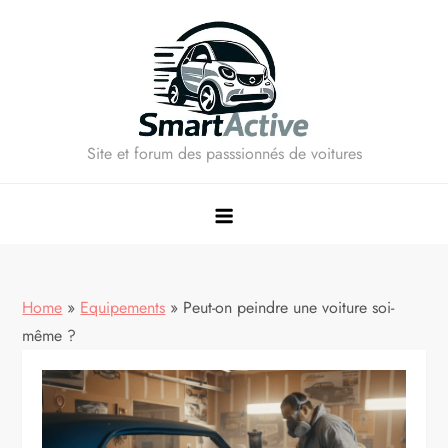
Skip
to
content
Site et forum des passsionnés de voitures
Home
»
Equipements
»
Peut-on peindre une voiture soi-
même ?