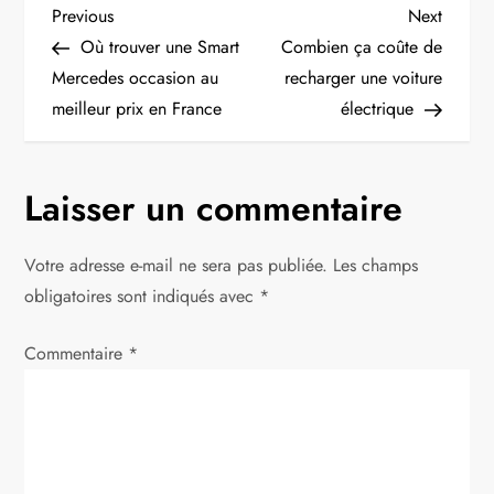
N
Previous
Next
Previous
Next
Post
Post
Où trouver une Smart
Combien ça coûte de
a
Mercedes occasion au
recharger une voiture
meilleur prix en France
électrique
v
i
Laisser un commentaire
g
Votre adresse e-mail ne sera pas publiée.
Les champs
a
obligatoires sont indiqués avec
*
t
Commentaire
*
i
o
n