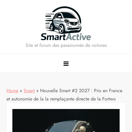
Skip
to
content
Site et forum des passsionnés de voitures
Home
»
Smart
»
Nouvelle Smart #2 2027 : Prix en France
et autonomie de la la remplaçante directe de la Fortwo