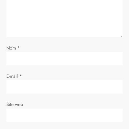
d
e
l
Nom
*
’
a
E-mail
*
r
t
i
Site web
c