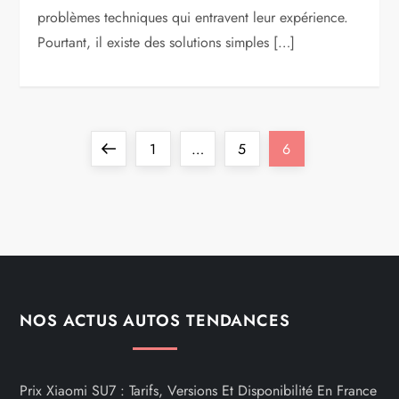
problèmes techniques qui entravent leur expérience.
Pourtant, il existe des solutions simples […]
P
Previous
Page
Page
Page
1
…
5
6
a
page
g
i
n
NOS ACTUS AUTOS TENDANCES
a
Prix Xiaomi SU7 : Tarifs, Versions Et Disponibilité En France