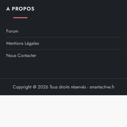
l
A PROPOS
i
c
Forum
Mentions Légales
a
Nous Contacter
t
i
o
Copyright @ 2026 Tous droits réservés - smartactive.fr
n
s