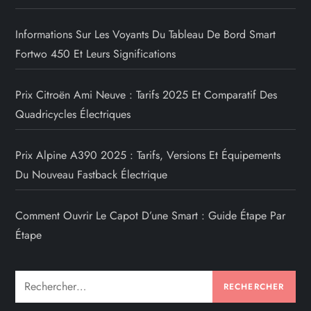
t
i
Informations Sur Les Voyants Du Tableau De Bord Smart
Fortwo 450 Et Leurs Significations
o
n
Prix Citroën Ami Neuve : Tarifs 2025 Et Comparatif Des
Quadricycles Électriques
d
Prix Alpine A390 2025 : Tarifs, Versions Et Équipements
e
Du Nouveau Fastback Électrique
s
Comment Ouvrir Le Capot D’une Smart : Guide Étape Par
p
Étape
u
Rechercher :
b